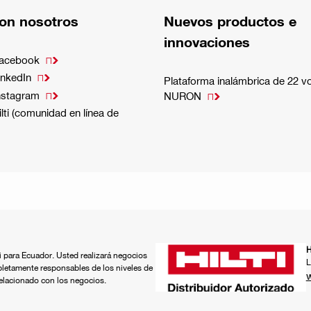
on nosotros
Nuevos productos e
innovaciones
Facebook

inkedIn

Plataforma inalámbrica de 22 vo
nstagram

NURON

lti (comunidad en línea de
H
ti para Ecuador. Usted realizará negocios
L
pletamente responsables de los niveles de
w
relacionado con los negocios.