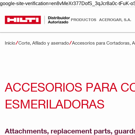
google-site-verification=en8vMeXr377DofS_3qJcr8a0c-tFuK
PRODUCTOS
ACEROGAR, S.A.
Inicio
Corte, Afilado y aserrado
Accesorios para Cortadoras, 
ACCESORIOS PARA C
ESMERILADORAS
Attachments, replacement parts, guards