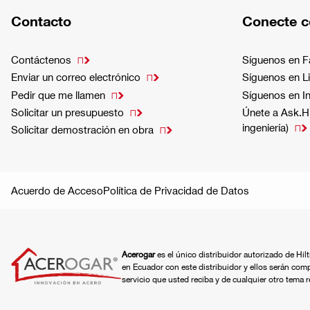
Contacto
Conecte c
Contáctenos
Síguenos en 

Enviar un correo electrónico
Síguenos en L

Pedir que me llamen
Síguenos en I

Solicitar un presupuesto
Únete a Ask.Hi

ingeniería)

Solicitar demostración en obra

Acuerdo de Acceso
Política de Privacidad de Datos
Acerogar
es el único distribuidor autorizado de Hil
en Ecuador con este distribuidor y ellos serán com
servicio que usted reciba y de cualquier otro tema 