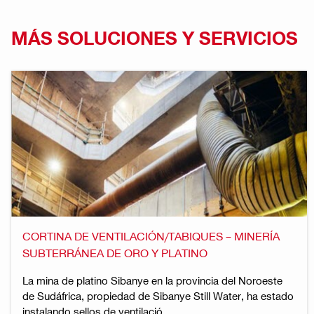
MÁS SOLUCIONES Y SERVICIOS
CORTINA DE VENTILACIÓN/TABIQUES – MINERÍA
SUBTERRÁNEA DE ORO Y PLATINO
La mina de platino Sibanye en la provincia del Noroeste
de Sudáfrica, propiedad de Sibanye Still Water, ha estado
instalando sellos de ventilació...