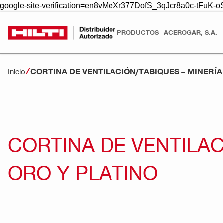
google-site-verification=en8vMeXr377DofS_3qJcr8a0c-tFuK
PRODUCTOS
ACEROGAR, S.A.
CORTINA DE VENTILACIÓN/TABIQUES – MINERÍ
Inicio
CORTINA DE VENTILA
ORO Y PLATINO