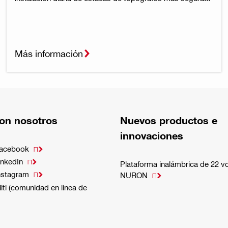
Más información
on nosotros
Nuevos productos e
innovaciones
Facebook

inkedIn

Plataforma inalámbrica de 22 vo
nstagram

NURON

lti (comunidad en línea de