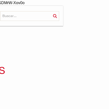
-oSDMrW-Xov0o
S