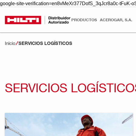
google-site-verification=en8vMeXr377DofS_3qJcr8a0c-tFuK
PRODUCTOS
ACEROGAR, S.A.
Inicio
SERVICIOS LOGÍSTICOS
SERVICIOS LOGÍSTICO