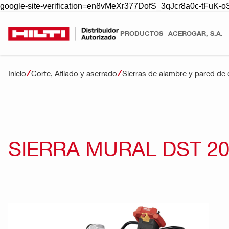
google-site-verification=en8vMeXr377DofS_3qJcr8a0c-tFuK
PRODUCTOS
ACEROGAR, S.A.
Inicio
Corte, Afilado y aserrado
Sierras de alambre y pared de
SIERRA MURAL DST 2