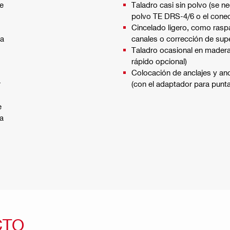
de
Taladro casi sin polvo (se n
polvo TE DRS-4/6 o el cone
Cincelado ligero, como rasp
ta
canales o corrección de supe
Taladro ocasional en madera 
rápido opcional)
Colocación de anclajes y anc
r
(con el adaptador para punt
e
ra
CTO