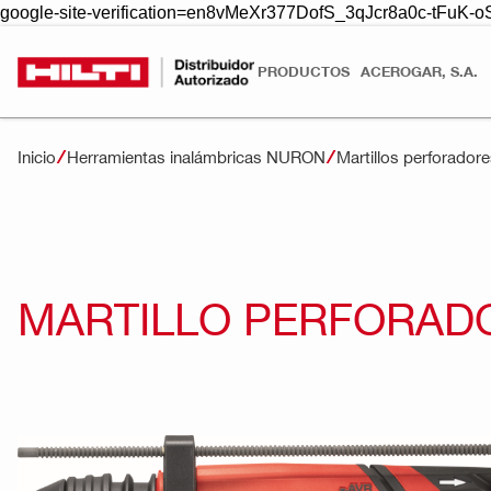
google-site-verification=en8vMeXr377DofS_3qJcr8a0c-tFuK
PRODUCTOS
ACEROGAR, S.A.
Inicio
Herramientas inalámbricas NURON
Martillos perforado
MARTILLO PERFORADOR