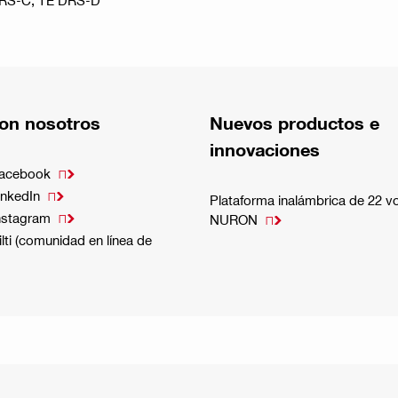
 DRS-C, TE DRS-D
on nosotros
Nuevos productos e
innovaciones
Facebook

inkedIn

Plataforma inalámbrica de 22 vo
nstagram

NURON

lti (comunidad en línea de