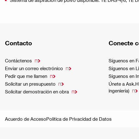
Sistema de aspiración de polvo disponible: TE DRS-4/6, TE
Contacto
Conecte c
Contáctenos
Síguenos en 

Enviar un correo electrónico
Síguenos en L

Pedir que me llamen
Síguenos en I

Solicitar un presupuesto
Únete a Ask.Hi

ingeniería)

Solicitar demostración en obra

Acuerdo de Acceso
Política de Privacidad de Datos