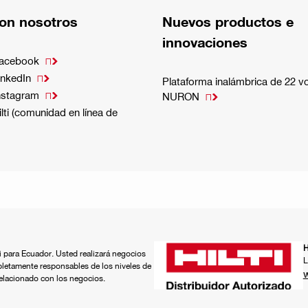
on nosotros
Nuevos productos e
innovaciones
Facebook

inkedIn

Plataforma inalámbrica de 22 vo
nstagram

NURON

lti (comunidad en línea de
H
ti para Ecuador. Usted realizará negocios
L
pletamente responsables de los niveles de
w
relacionado con los negocios.