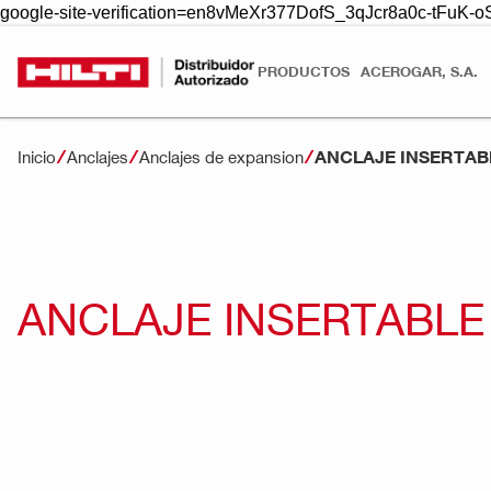
google-site-verification=en8vMeXr377DofS_3qJcr8a0c-tFuK
PRODUCTOS
ACEROGAR, S.A.
ANCLAJE INSERTAB
Inicio
Anclajes
Anclajes de expansion
ANCLAJE INSERTABLE