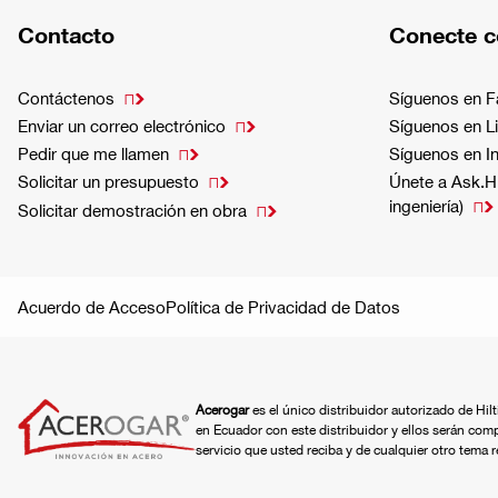
Contacto
Conecte c
Contáctenos
Síguenos en 

Enviar un correo electrónico
Síguenos en L

Pedir que me llamen
Síguenos en I

Solicitar un presupuesto
Únete a Ask.Hi

ingeniería)

Solicitar demostración en obra

Acuerdo de Acceso
Política de Privacidad de Datos
Acerogar
es el único distribuidor autorizado de Hil
en Ecuador con este distribuidor y ellos serán com
servicio que usted reciba y de cualquier otro tema 