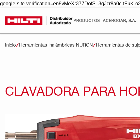
google-site-verification=en8vMeXr377DofS_3qJcr8a0c-tFuK
PRODUCTOS
ACEROGAR, S.A.
Inicio
Herramientas inalámbricas NURON
Herramientas de suj
CLAVADORA PARA HORM