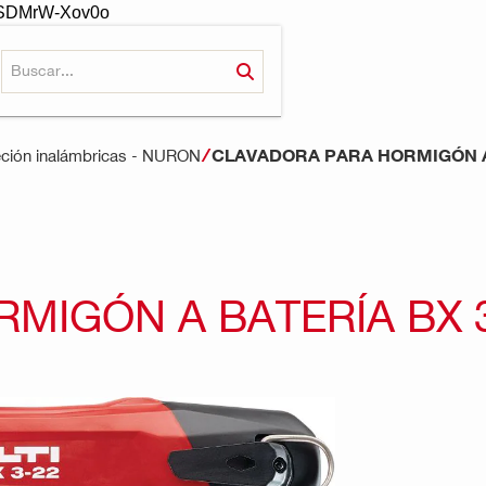
-oSDMrW-Xov0o
CLAVADORA PARA HORMIGÓN A 
eción inalámbricas - NURON
IGÓN A BATERÍA BX 3