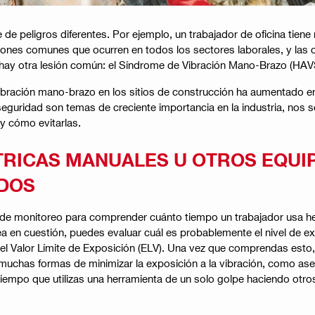
e de peligros diferentes. Por ejemplo, un trabajador de oficina tien
iones comunes que ocurren en todos los sectores laborales, y las c
, hay otra lesión común: el Síndrome de Vibración Mano-Brazo (HAVS
bración mano-brazo en los sitios de construcción ha aumentado en 
a seguridad son temas de creciente importancia en la industria, no
 y cómo evitarlas.
TRICAS MANUALES U OTROS EQUI
DOS
de monitoreo para comprender cuánto tiempo un trabajador usa her
a en cuestión, puedes evaluar cuál es probablemente el nivel de ex
el Valor Límite de Exposición (ELV). Una vez que comprendas esto
 muchas formas de minimizar la exposición a la vibración, como as
iempo que utilizas una herramienta de un solo golpe haciendo otros