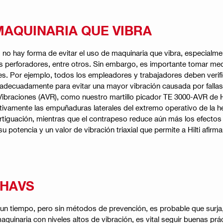
MAQUINARIA QUE VIBRA
s no hay forma de evitar el uso de maquinaria que vibra, especialme
los perforadores, entre otros. Sin embargo, es importante tomar me
es. Por ejemplo, todos los empleadores y trabajadores deben verif
adecuadamente para evitar una mayor vibración causada por fallas
Vibraciones (AVR), como nuestro martillo picador TE 3000-AVR de Hi
ivamente las empuñaduras laterales del extremo operativo de la her
iguación, mientras que el contrapeso reduce aún más los efectos d
otencia y un valor de vibración triaxial que permite a Hilti afirmar
 HAVS
un tiempo, pero sin métodos de prevención, es probable que surja
uinaria con niveles altos de vibración, es vital seguir buenas prác