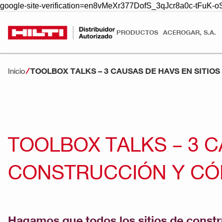
google-site-verification=en8vMeXr377DofS_3qJcr8a0c-tFuK
PRODUCTOS
ACEROGAR, S.A.
TOOLBOX TALKS – 3 CAUSAS DE HAVS EN SITI
Inicio
TOOLBOX TALKS – 3 C
CONSTRUCCIÓN Y CÓ
Hagamos que todos los sitios de const